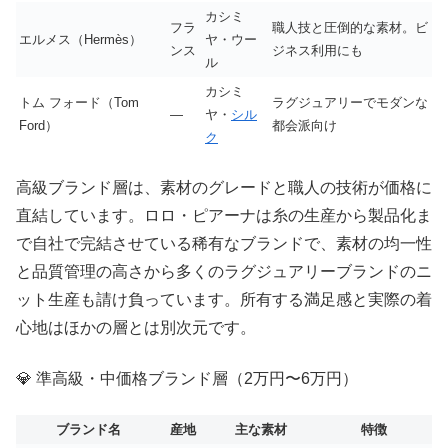
カシミ
フラ
職人技と圧倒的な素材。ビ
エルメス（Hermès）
ヤ・ウー
ンス
ジネス利用にも
ル
カシミ
トム フォード（Tom
ラグジュアリーでモダンな
—
ヤ・
シル
Ford）
都会派向け
ク
高級ブランド層は、素材のグレードと職人の技術が価格に
直結しています。ロロ・ピアーナは糸の生産から製品化ま
で自社で完結させている稀有なブランドで、素材の均一性
と品質管理の高さから多くのラグジュアリーブランドのニ
ット生産も請け負っています。所有する満足感と実際の着
心地はほかの層とは別次元です。
💎 準高級・中価格ブランド層（2万円〜6万円）
ブランド名
産地
主な素材
特徴