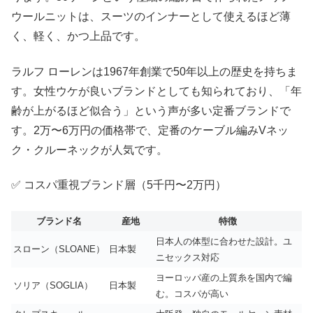
ウールニットは、スーツのインナーとして使えるほど薄
く、軽く、かつ上品です。
ラルフ ローレンは1967年創業で50年以上の歴史を持ちま
す。女性ウケが良いブランドとしても知られており、「年
齢が上がるほど似合う」という声が多い定番ブランドで
す。2万〜6万円の価格帯で、定番のケーブル編みVネッ
ク・クルーネックが人気です。
✅ コスパ重視ブランド層（5千円〜2万円）
ブランド名
産地
特徴
日本人の体型に合わせた設計。ユ
スローン（SLOANE）
日本製
ニセックス対応
ヨーロッパ産の上質糸を国内で編
ソリア（SOGLIA）
日本製
む。コスパが高い