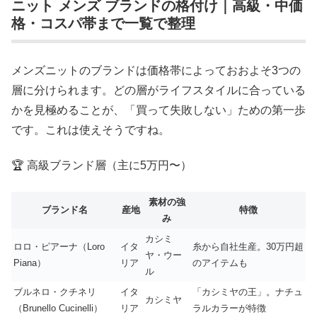
ニット メンズ ブランドの格付け｜高級・中価
格・コスパ帯まで一覧で整理
メンズニットのブランドは価格帯によっておおよそ3つの
層に分けられます。どの層がライフスタイルに合っている
かを見極めることが、「買って失敗しない」ための第一歩
です。これは使えそうですね。
🏆 高級ブランド層（主に5万円〜）
素材の強
ブランド名
産地
特徴
み
カシミ
ロロ・ピアーナ（Loro
イタ
糸から自社生産。30万円超
ヤ・ウー
Piana）
リア
のアイテムも
ル
ブルネロ・クチネリ
イタ
「カシミヤの王」。ナチュ
カシミヤ
（Brunello Cucinelli）
リア
ラルカラーが特徴