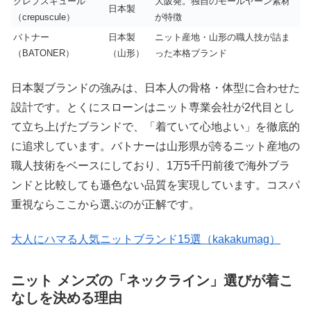
クレプスキュール
大阪発。独自のモールヤーン素材
日本製
（crepuscule）
が特徴
バトナー
日本製
ニット産地・山形の職人技が詰ま
（BATONER）
（山形）
った本格ブランド
日本製ブランドの強みは、日本人の骨格・体型に合わせた
設計です。とくにスローンはニット専業会社が2代目とし
て立ち上げたブランドで、「着ていて心地よい」を徹底的
に追求しています。バトナーは山形県が誇るニット産地の
職人技術をベースにしており、1万5千円前後で海外ブラ
ンドと比較しても遜色ない品質を実現しています。コスパ
重視ならここから選ぶのが正解です。
大人にハマる人気ニットブランド15選（kakakumag）
ニット メンズの「ネックライン」選びが着こ
なしを決める理由