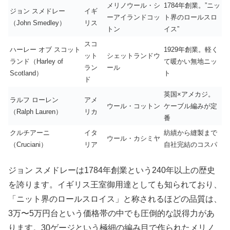
メリノウール・シ
1784年創業。”ニッ
ジョン スメドレー
イギ
ーアイランドコッ
ト界のロールスロ
（John Smedley）
リス
トン
イス”
スコ
ハーレー オブ スコット
1929年創業。軽く
ット
シェットランドウ
ランド（Harley of
て暖かい無地ニッ
ラン
ール
Scotland）
ト
ド
英国×アメカジ。
ラルフ ローレン
アメ
ウール・コットン
ケーブル編みが定
（Ralph Lauren）
リカ
番
クルチアーニ
イタ
紡績から縫製まで
ウール・カシミヤ
（Cruciani）
リア
自社完結のコスパ
ジョン スメドレーは1784年創業という240年以上の歴史
を誇ります。イギリス王室御用達としても知られており、
「ニット界のロールスロイス」と称されるほどの品質は、
3万〜5万円台という価格帯の中でも圧倒的な説得力があ
ります。30ゲージという極細の編み目で作られたメリノ