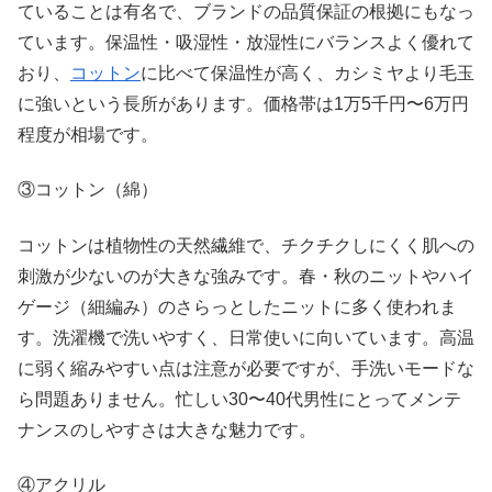
ていることは有名で、ブランドの品質保証の根拠にもなっ
ています。保温性・吸湿性・放湿性にバランスよく優れて
おり、
コットン
に比べて保温性が高く、カシミヤより毛玉
に強いという長所があります。価格帯は1万5千円〜6万円
程度が相場です。
③コットン（綿）
コットンは植物性の天然繊維で、チクチクしにくく肌への
刺激が少ないのが大きな強みです。春・秋のニットやハイ
ゲージ（細編み）のさらっとしたニットに多く使われま
す。洗濯機で洗いやすく、日常使いに向いています。高温
に弱く縮みやすい点は注意が必要ですが、手洗いモードな
ら問題ありません。忙しい30〜40代男性にとってメンテ
ナンスのしやすさは大きな魅力です。
④アクリル