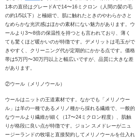
1本の直径はグレードAで14〜16ミクロン（人間の髪の毛
の約1/5以下）と極細で、肌に触れたときのやわらかさと
なめらかな光沢感はほかの素材にない魅力があります。ウ
ールより3〜8倍の保温性を持つとも言われており、薄く
ても驚くほど暖かいのが特徴です。デメリットは毛玉がで
きやすく、クリーニング代が定期的にかかる点です。価格
帯は5万円〜30万円以上と幅広いですが、品質に大きな差
があります。
②ウール（メリノウール）
ウールはニットの王道素材です。なかでも「メリノウー
ル」は羊の一種であるメリノ種から採れる繊維で、一般的
なウールより繊維が細く（17〜24ミクロン程度）、肌触
りが格段に良い点が特徴です。ジョン スメドレーがニュ
ージーランドの牧場と直接契約してメリノウールを仕入れ