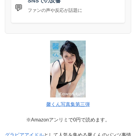
SNSでの反響
💬
ファンの声や反応が話題に
馨くん写真集第三弾
※Amazonアンリミで0円で読めます。
グラビアアイドル
として人気を集める馨くんのパンツ事情