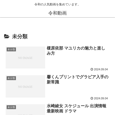
令和の人気動画を集めています。
令和動画
未分類
榎原依那 マユリカの魅力と楽し
未分類
み方
2024.09.04
馨くんプリントでグラビア入手の
未分類
新常識
2024.09.04
水崎綾女 スケジュール 出演情報
未分類
最新映画 ドラマ